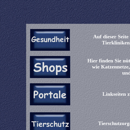
Auf dieser Seit
Tierkliniken
Hier finden Sie nü
wie Katzennetze,
und
Linkseiten 
Tierschutzorg