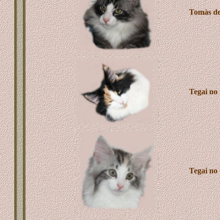
Tomàs de
T
egai no
T
egai no 