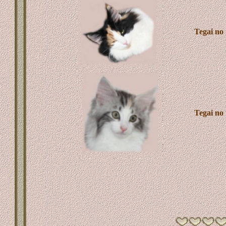
T
egai no
T
egai no 