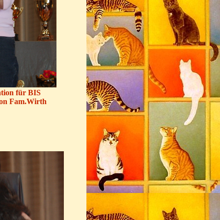
tion für BIS
von Fam.Wirth