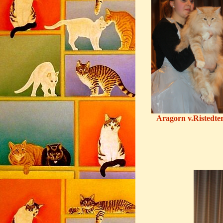
Aragorn v.Ristedte