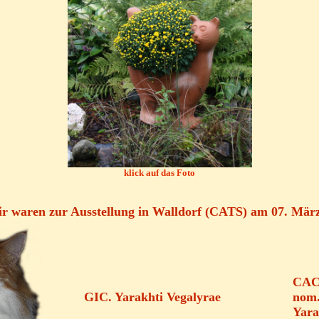
klick auf das Foto
r waren zur Ausstellung in Walldorf (CATS) am 07. März
CA
GIC. Yarakhti Vegalyrae
nom.
Yara