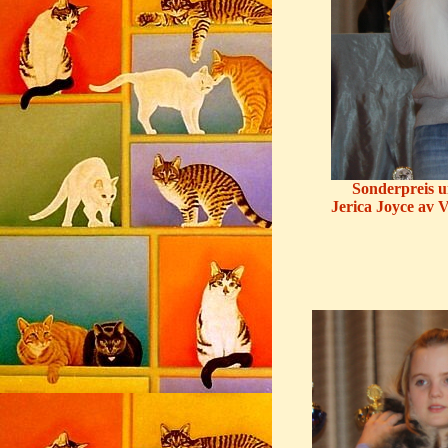
Sonderpreis u
Jerica Joyce av 