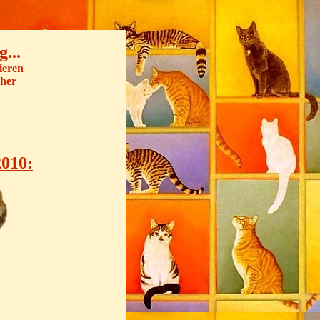
...
ieren
cher
2010: