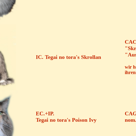
CA
"Skr
"Aus
IC. Tegai no tora's Skrollan
wir 
ihre
EC.+IP.
CAG
Tegai no tora's Poison Ivy
nom.