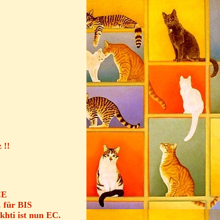
 !!
CE
 für BIS
khti ist nun EC.