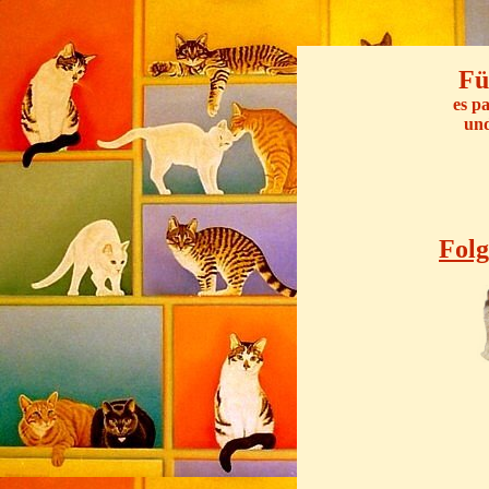
Fü
es p
und
Folg