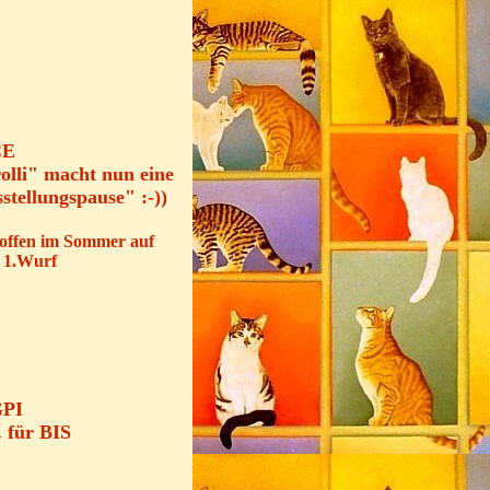
CE
olli" macht nun eine
stellungspause" :-))
hoffen im Sommer auf
n 1.Wurf
PI
 für BIS