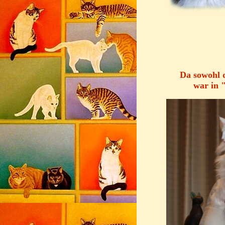
Da sowohl d
war in "