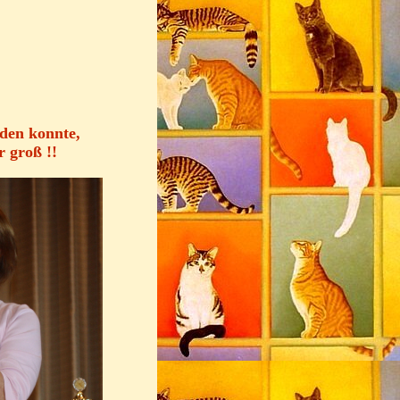
rden konnte,
r groß !!