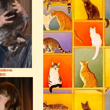
entieren
 BIS