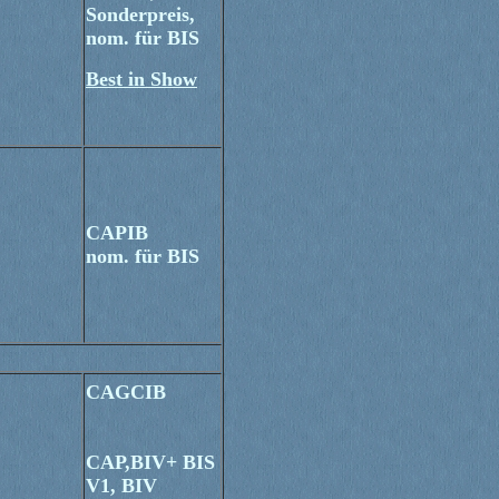
Sonderpreis,
nom. für BIS
Best in Show
CAPIB
nom. für BIS
CAGCIB
CAP,BIV+ BIS
V1, BIV