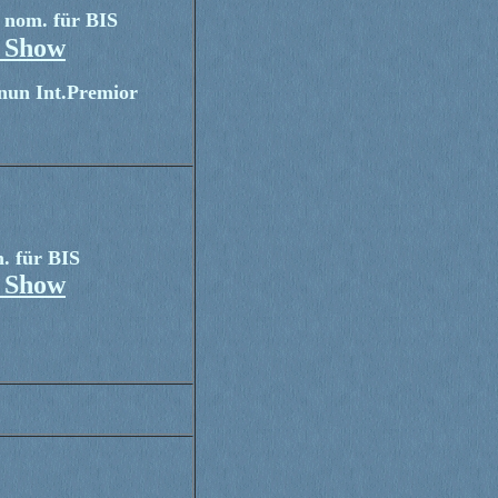
nom. für BIS
n Show
 nun Int.Premior
. für BIS
n Show