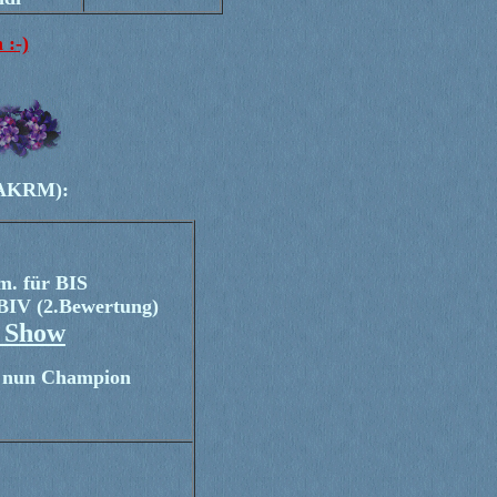
 :-)
 (AKRM):
. für BIS
IV (2.Bewertung)
n Show
st nun Champion