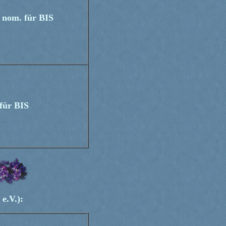
nom. für BIS
für BIS
e.V.):