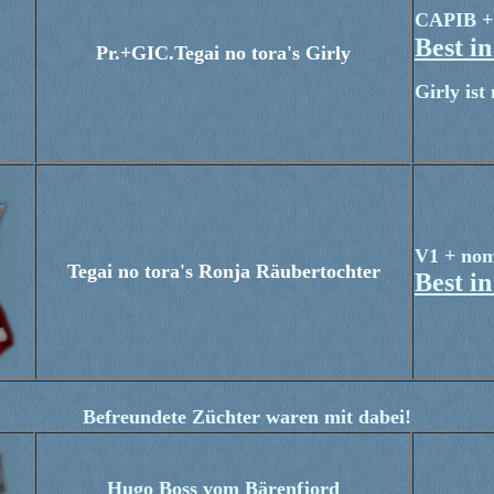
CAPIB + 
Best i
Pr.+GIC.Tegai no tora's Girly
Girly ist
V1 + nom
Tegai no tora's Ronja Räubertochter
Best i
Befreundete Züchter waren mit dabei!
Hugo Boss vom Bärenfjord