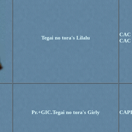
CAC
Tegai no tora's Lilalu
CAC 
Pr.+GIC.Tegai no tora's Girly
CAP