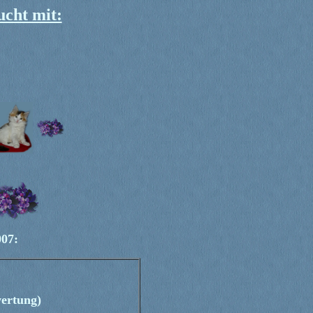
ucht mit:
007:
ertung)