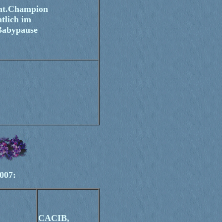
 Int.Champion
tlich im
Babypause
007:
CACIB,