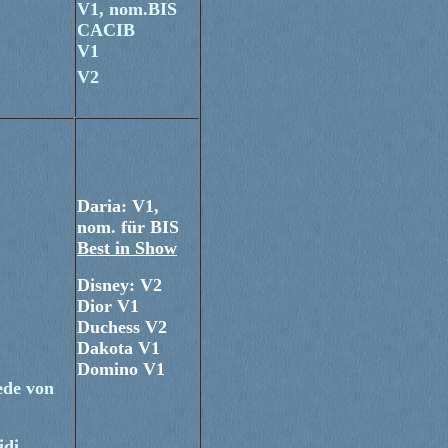
V1, nom.BIS
CACIB
V1
V2
Daria: V1,
nom. für BIS
Best in Show
Disney: V2
Dior V1
Duchess V2
Dakota V1
Domino V1
ede von
idi