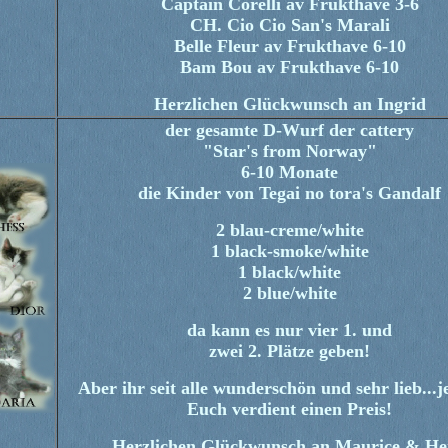
Captain Corelli av Frukthave 3-6
CH. Cio Cio San's Marali
Belle Fleur av Frukthave 6-10
Bam Bou av Frukthave 6-10
Herzlichen Glückwunsch an Ingrid
der gesamte D-Wurf der cattery
"Star's from Norway"
6-10 Monate
die Kinder von Tegai no tora's Gandalf
2 blau-creme/white
1 black-smoke/white
1 black/white
2 blue/white
da kann es nur vier 1. und
zwei 2. Plätze geben!
Aber ihr seit alle wunderschön und sehr lieb...j
Euch verdient einen Preis!
Herzlichen Glückwunsch an Maurice & He