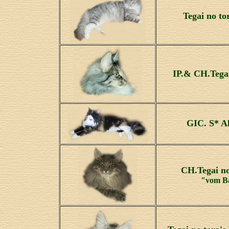
Tegai no to
IP.& CH.Tegai
GIC. S* A
CH.Tegai no
"vom B