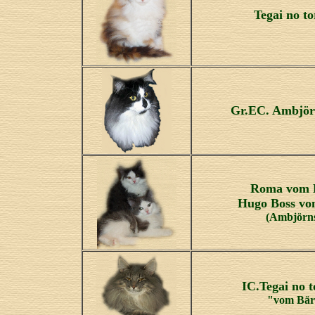
Tegai no to
Gr.EC. Ambjörn
Roma vom B
Hugo Boss vo
(Ambjörns
IC.Tegai no t
"vom Bär