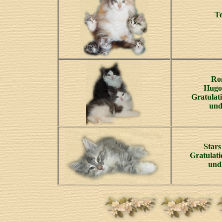
Te
Ro
Hugo
Gratulat
und
Star
Gratulati
und