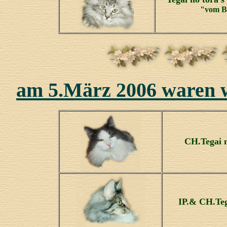
"vom B
am 5.März 2006 waren 
CH.Tegai n
IP.& CH.Tega