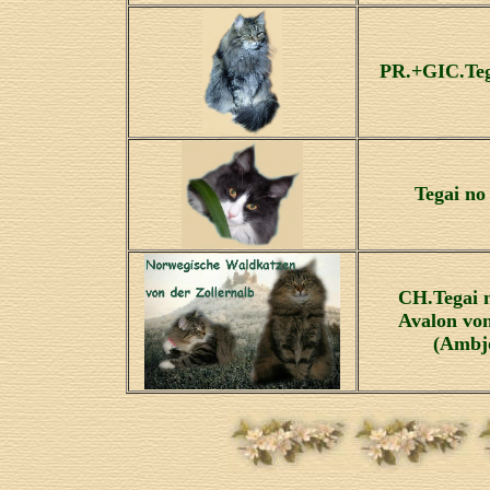
PR.+GIC.Tega
Tegai no
CH.Tegai 
Avalon von
(Ambjö