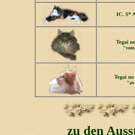
IC. S* 
Tegai no
"vom 
Tegai no
"av
zu den Auss