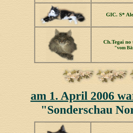
GIC. S* Al
Ch.Tegai no 
"vom Bä
am 1. April 2006 w
"Sonderschau No