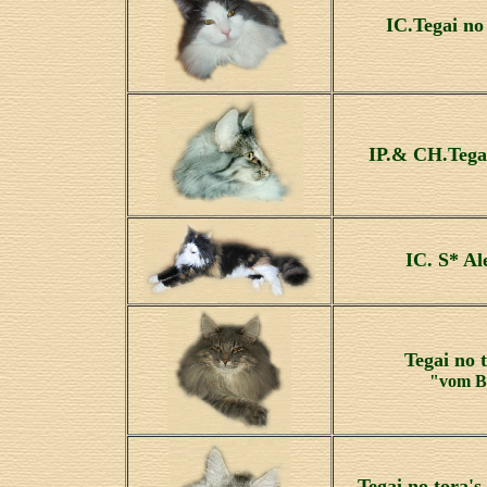
IC.Tegai no
IP.& CH.Tegai
IC. S* Al
Tegai no 
"vom B
Tegai no tora'