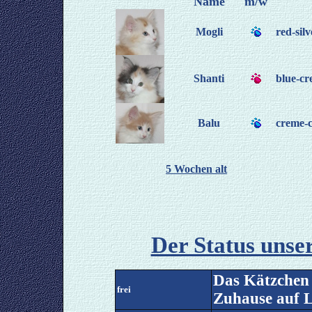
Name
m/w
Mogli
red-silv
Shanti
blue-cre
Balu
creme-c
5 Wochen alt
Der Status unse
Das Kätzchen s
frei
Zuhause auf L