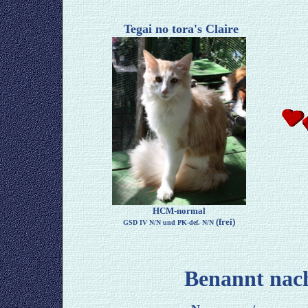
Tegai no tora's Claire
HCM-normal
(frei)
GSD IV N/N und PK-def. N/N
Benannt nac