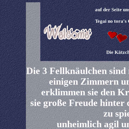
auf der Seite u
Tegai no tora's 
Die Kätzc
Die 3 Fellknäulchen sind 
einigen Zimmern u
erklimmen sie den K
sie große Freude hinte
zu spi
unheimlich agil u