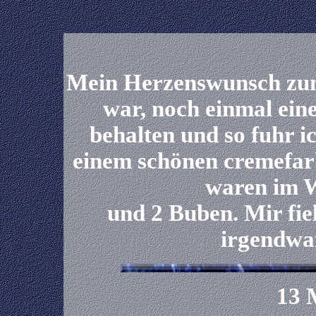
Mein Herzenswunsch zum
war, noch einmal ein
behalten und so fuhr i
einem schönen cremefa
waren im 
und 2 Buben. Mir fiel
irgendwan
13 