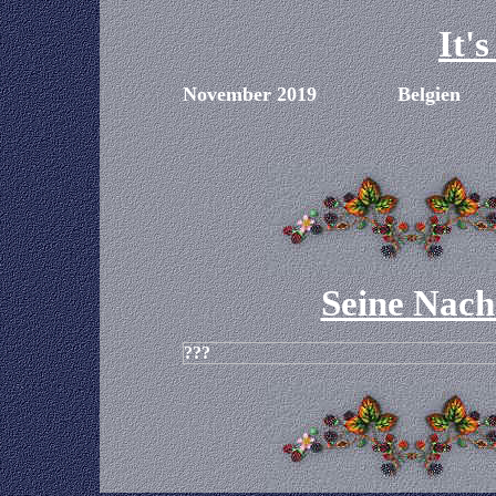
It'
November 2019
Belgien
Seine Nac
???