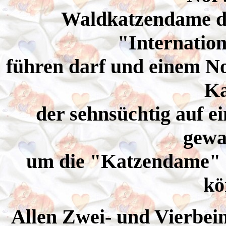
Waldkatzendame die
"Internatio
führen darf und einem 
Ka
der sehnsüchtig auf e
gewar
um die "Katzendame" d
kö
Allen Zwei- und Vierbei