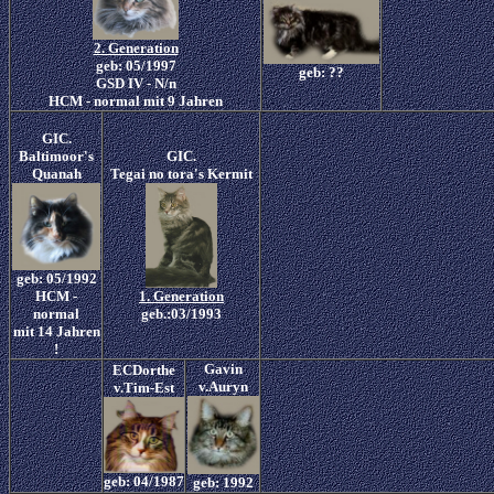
2. Generation
geb: 05/1997
geb: ??
GSD IV - N/n
HCM - normal mit 9 Jahren
GIC.
Baltimoor's
GIC.
Quanah
Tegai no tora's Kermit
geb: 05/1992
HCM -
1. Generation
normal
geb.:03/1993
mit 14 Jahren
!
Gavin
ECDorthe
v.Auryn
v.Tim-Est
geb: 04/1987
geb: 1992