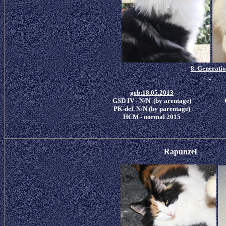
8. Generati
geb:18.05.2013
GSD IV - N/N (by arentage)
PK-def. N/N (by parentage)
HCM - normal 2015
Rapunzel D