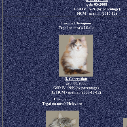
geb: 05/2008
GSD IV - N/N (by parentage)
HCM - normal (2010-12)
Europa
Champion
Tegai no tora's Lilalu
5. Generation
geb: 08/2006
GSD IV - N/N (by parentage)
3x HCM - normal (2008-10-12)
Champion
Tegai no tora's Helevorn