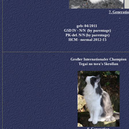
7
. Generati
geb: 04/2011
GSD IV - N/N (by parentage)
PK-def. N/N (by parentage)
HCM - normal 2012-15
Großer Internationaler Champion
Tegai no tora's
Skrollan
6. Generation