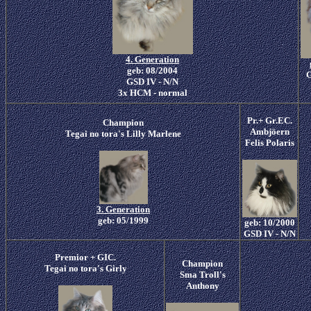
4. Generation
geb: 08/2004
G
GSD IV - N/N
3x HCM - normal
Pr.+ Gr.EC.
Champion
Ambjöern
Tegai no tora's Lilly Marlene
Felis Polaris
3. Generation
geb: 05/1999
geb: 10/2000
GSD IV - N/N
Premior + GIC.
Champion
Tegai no tora's Girly
Sma Troll's
Anthony