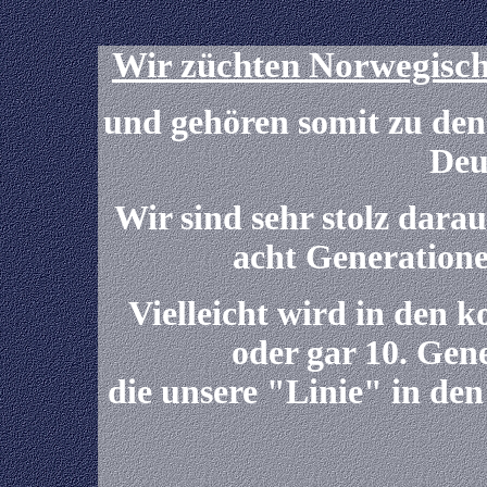
Wir züchten Norwegische
und gehören somit zu den 
Deu
Wir sind sehr stolz darau
acht Generatione
Vielleicht wird in den 
oder gar 10. Gen
die unsere "Linie" in d